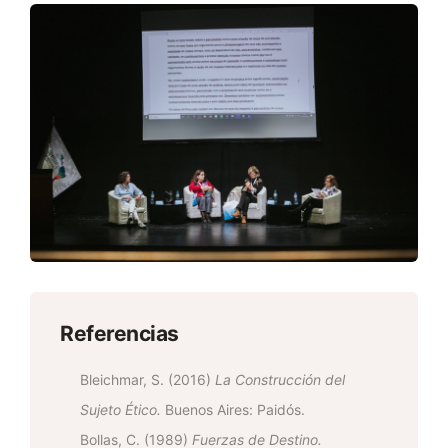
Referencias
Bleichmar, S. (2016)
La Construcción del
Sujeto Ético.
Buenos Aires: Paidós.
Bollas, C. (1989)
Fuerzas de Destino.