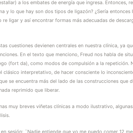
o estallar) a los embates de energía que ingresa. Entonces
sma y lo que hay son dos tipos de ligazón? ¿Sería entonces 
 o re ligar y así encontrar formas más adecuadas de desca
 cuestiones devienen centrales en nuestra clínica, ya que
nciones. En el texto que menciono, Freud nos habla de sit
uego (fort da), como modos de compulsión a la repetición
l clásico interpretativo, de hacer consciente lo inconsciente
e se encuentra más del lado de las construcciones que de 
nada reprimido que liberar.
nas muy breves viñetas clínicas a modo ilustrativo, alguna
isis.
 en sesión: ¨Nadie entiende que yo me puedo comer 12 me