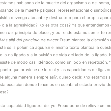
 estamos hablando de la muerte del organismo o del soma, e
blando de la muerte psíquica, representacional o simbóli
 pulsión devenga atacante y destructora para el propio apa
o o a la agresividad?, ¿o es otra cosa? Ya que entendemos q
men del principio de placer, y por ende estamos en el terre
Más allá del principio de placer
Freud plantea la discusión 
sta es la polémica aquí. En el mismo texto plantea la cuest
e lo no ligado y a la pulsión de vida del lado de lo ligado.
nsiste de modo casi idéntico, como un loop en repetición. "
impacto que proviene de lo real y las capacidades de ligazó
 de alguna manera siempre así?, quiero decir, ¿no estamos s
esta ecuación donde tenemos en cuenta el estado previo del
resa?
a capacidad ligadora del yo, Freud pone de relieve un m