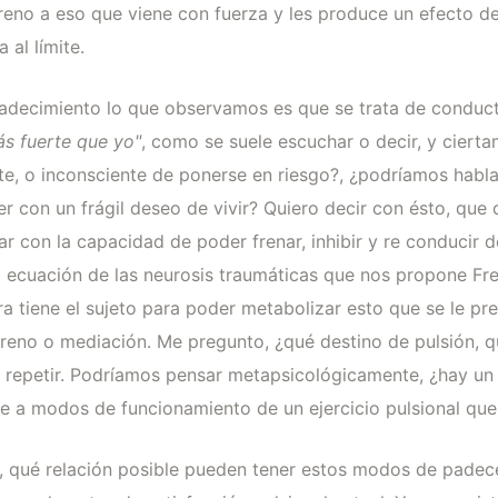
reno a eso que viene con fuerza y les produce un efecto d
 al límite.
decimiento lo que observamos es que se trata de conduct
ás fuerte que yo"
, como se suele escuchar o decir, y ciert
, o inconsciente de ponerse en riesgo?, ¿podríamos hablar
er con un frágil deseo de vivir? Quiero decir con ésto, que
r con la capacidad de poder frenar, inhibir y re conducir
 la ecuación de las neurosis traumáticas que nos propone Fr
ra tiene el sujeto para poder metabolizar esto que se le p
reno o mediación. Me pregunto, ¿qué destino de pulsión, q
 repetir. Podríamos pensar metapsicológicamente, ¿hay un 
a modos de funcionamiento de un ejercicio pulsional que l
ar, qué relación posible pueden tener estos modos de pade