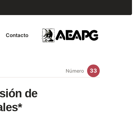
Contacto
33
Número
lsión de
ales*