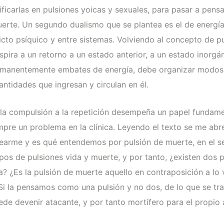
sificarlas en pulsiones yoicas y sexuales, para pasar a pen
uerte. Un segundo dualismo que se plantea es el de energía
licto psíquico y entre sistemas. Volviendo al concepto de p
pira a un retorno a un estado anterior, a un estado inorgá
rmanentemente embates de energía, debe organizar modos
antidades que ingresan y circulan en él.
la compulsión a la repetición desempeña un papel fundamen
mpre un problema en la clínica. Leyendo el texto se me ab
ntearme y es qué entendemos por pulsión de muerte, en el s
pos de pulsiones vida y muerte, y por tanto, ¿existen dos p
? ¿Es la pulsión de muerte aquello en contraposición a lo v
 Si la pensamos como una pulsión y no dos, de lo que se tr
e devenir atacante, y por tanto mortífero para el propio 