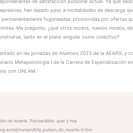
ponderantes de satisfacción pulsional actual. Ya que asis
represivas, han dejado paso a modalidades de descarga qu
n permanentemente fogoneadas, promovidas por ofertas qu
in limites. Me pregunto, ¿qué otros modos, nuevos modos, d
nstruirse, tanto en el plano singular como colectivo?
esentado en las jornadas de Alumnos 2023 de la AEAPG, y c
inario Metapsicología I de la Carrera de Especialización en 
enio con UNLAM.
sión de muerte.
Psicoanálisis: ayer y hoy.
.org.ar/old/numero6/la_pulsion_de_muerte-6.htm