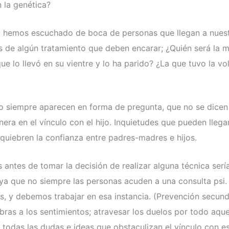
n la genética?
al hemos escuchado de boca de personas que llegan a nuest
as de algún tratamiento que deben encarar; ¿Quién será la
e lo llevó en su vientre y lo ha parido? ¿La que tuvo la vo
no siempre aparecen en forma de pregunta, que no se dicen
anera en el vínculo con el hijo. Inquietudes que pueden lleg
quiebren la confianza entre padres-madres e hijos.
 antes de tomar la decisión de realizar alguna técnica sería
ya que no siempre las personas acuden a una consulta psi
os, y debemos trabajar en esa instancia. (Prevención secun
ras a los sentimientos; atravesar los duelos por todo aqu
 todas las dudas e ideas que obstaculizan el vínculo con es