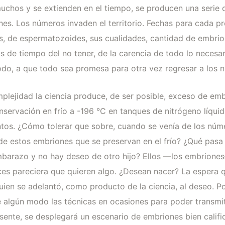
chos y se extienden en el tiempo, se producen una serie de
ones. Los números invaden el territorio. Fechas para cada p
, de espermatozoides, sus cualidades, cantidad de embrion
 de tiempo del no tener, de la carencia de todo lo necesar
do, a que todo sea promesa para otra vez regresar a los n
mplejidad la ciencia produce, de ser posible, exceso de emb
onservación en frío a -196 °C en tanques de nitrógeno líq
ntos. ¿Cómo tolerar que sobre, cuando se venía de los nú
de estos embriones que se preservan en el frío? ¿Qué pasa
mbarazo y no hay deseo de otro hijo? Ellos —los embrione
es pareciera que quieren algo. ¿Desean nacer? La espera 
uien se adelantó, como producto de la ciencia, al deseo. Po
 algún modo las técnicas en ocasiones para poder transmit
esente, se desplegará un escenario de embriones bien califi